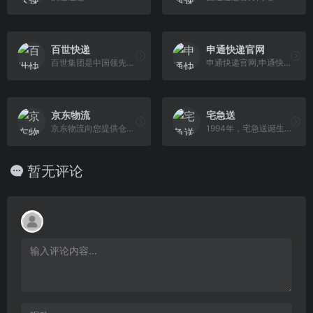
百世快递
申通快递官网
百世集团是中国领先的智慧供应链解决方案和物流服务提供商，集供应链管理、快运、国际物流等业务板块于一体，建立了“门到门”的B2B2C的一站式服务
申通快递官网,申通快递,快递,发快递,快递员,业务员查询,上门取件,在线下单(寄件),申通营业网点查询,快递加盟,单号追踪跟踪查询,投诉电话查询,车辆信息,申通新闻,招聘等服务,全国统一客服热线：95543.
京东物流
宅急送
京东物流向您提供仓配服务、快递快运服务、大件服务、冷链服务、跨境服务。客服专线950616，7*14小时服务。
1994年，宅急送诞生于北京。以项目物流为依托，宅急送逐渐构建起仓储、分拣、包装、配送“一条龙”服务，积累了丰富的项目运作经验，锻造出卓越的项目运作模式 。
暂无评论