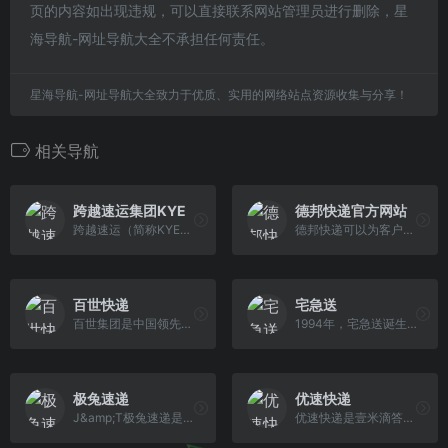
页的内容如出现违规，可以直接联系网站管理员进行删除，星
海导航-网址导航大全不承担任何责任。
星海导航-网址导航大全致力于优质、实用的网络站点资源收集与分享！
相关导航
跨越速运集团KYE
德邦快递官方网站
跨越速运（简称KYE）是专营国内航空门到门的快递公司, 深圳跨越航空物流公司、货运、物流、快递、速递、托运的快递公司拥有国内机场拥有专门的调度中心和无与伦比的航班自主权,向客户推出当天达、 次日达、 隔日达服务,并行业中首度对客户推出“限时未达减免运费”承诺。航空快递公司电话：95324。
德邦快递可以为客户提供快递/物流等多方位的服务,从同城快递到国际物流,我们都可以为您提供。德邦快递也是快递物流行业中的老品牌了,超过10年服务经验让我们 的快递物流服务更专业,让客户更省心
百世快递
宅急送
百世集团是中国领先的智慧供应链解决方案和物流服务提供商，集供应链管理、快运、国际物流等业务板块于一体，建立了“门到门”的B2B2C的一站式服务
1994年，宅急送诞生于北京。以项目物流为依托，宅急送逐渐构建起仓储、分拣、包装、配送“一条龙”服务，积累了丰富的项目运作经验，锻造出卓越的项目运作模式 。
极兔速递
优速快递
J&amp;T极兔速递是一家全球综合物流服务运营商。公司创立于2015年，快递网络覆盖印度尼西亚、越南、马来西亚、菲律宾、泰国、柬埔寨、新加坡、中国、沙特阿拉伯、阿联酋、墨西哥、巴西、埃及共13个国家。秉承“客户为本、效率为根”的宗旨，J&amp;T极兔速递致力于通过智能化的基础设施，数字化的物流网络，为客户提供全场景化的物流解决方案，以高 效连接世界，让物流惠及全球。
优速快递是壹米滴答集团旗下快递品牌，成立于2009年，于2019年并入壹米滴答集团，是一家提供全国性快递服务的规模型快递企业，致力于成为性价比最优的大包裹 快递公司，全国统一客服热线：95058；大包裹，用优速，只为每壹次托付。