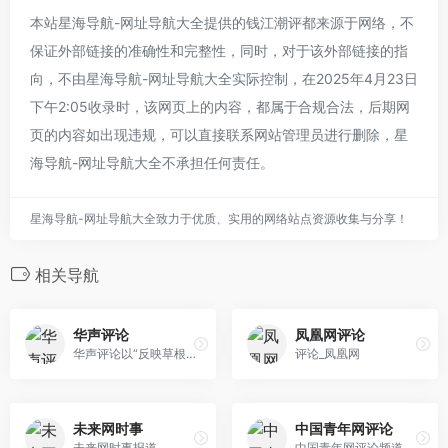
本站星海导航-网址导航大全提供的钱江潮评都来源于网络，不
保证外部链接的准确性和完整性，同时，对于该外部链接的指
向，不由星海导航-网址导航大全实际控制，在2025年4月23日
下午2:05收录时，该网页上的内容，都属于合规合法，后期网
页的内容如出现违规，可以直接联系网站管理员进行删除，星
海导航-网址导航大全不承担任何责任。
星海导航-网址导航大全致力于优质、实用的网络站点资源收集与分享！
相关导航
华声评论
凤凰网评论
华声评论以“反映草根声音”为宗旨，以“理性、多元”为编辑原则，力图为天下华人提供一个立言立行和针砭时弊的舆论平台。内容上，华声评论紧跟网络热点，强调观点的求异、逆向、建设性；形式上，华声评论不拘一格选文章；语言上，华声评论追求文字的贴近性、通俗性及网络感，力求真实反应网络草根言论和舆论动向。
评论_凤凰网
未来网时事
中国青年网评论
未来网时事报道
中国青年网评论频道，以青年的眼光观察世界，以世界的眼光观察青年，是青年观点的汇聚地，是青年意见的发声台。频道旨在培养具有独立思考精神和强烈社会责任感的青年，为广大青年群体提供一个发声、发光、发展的平台，用思想推动中国梦。