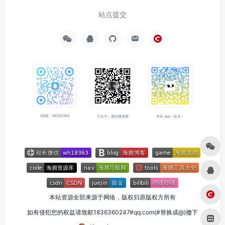
站点提交
QQ群：682921902
公众号：微信搜海拥
本站 app（安卓）
本站资源全部来源于网络，版权归原版权方所有
如有侵犯您的权益请致邮1836360247#qq.com(#替换成@)撤下