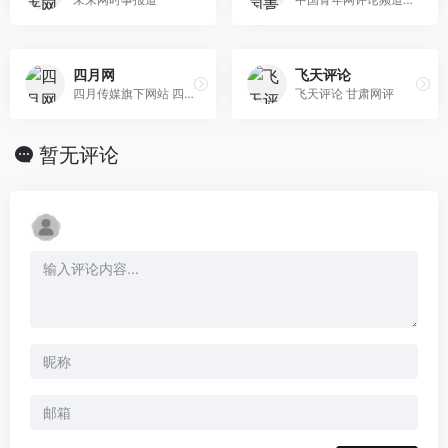
四月网
飞天评论
四月传媒旗下网站 四月网（M4.CN）秉承“青年视角 中国认同 思想争鸣 全球关怀”的理念，致力于汇聚并培养有理想、有理性、有国际视野、有家国情怀的青 年精英，承继往圣绝学，传播中华文化、推动思想争鸣、塑造社会精神、报效民族中兴。作为华语圈最具影响力的青年思想门户，四月网将塑造一批批不断自我超越和推动社会进步的青年精 英。
飞天评论 甘肃网评
暂无评论