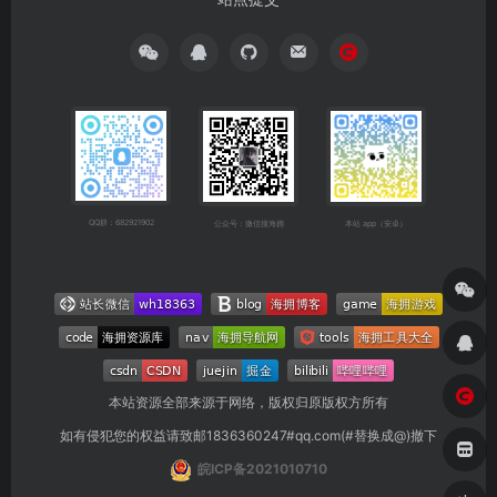
QQ群：682921902
公众号：微信搜海拥
本站 app（安卓）
本站资源全部来源于网络，版权归原版权方所有
如有侵犯您的权益请致邮1836360247#qq.com(#替换成@)撤下
皖ICP备2021010710