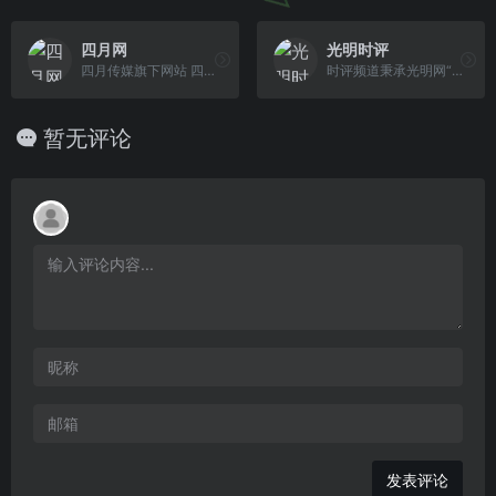
四月网
光明时评
四月传媒旗下网站 四月网（M4.CN）秉承“青年视角 中国认同 思想争鸣 全球关怀”的理念，致力于汇聚并培养有理想、有理性、有国际视野、有家国情怀的青 年精英，承继往圣绝学，传播中华文化、推动思想争鸣、塑造社会精神、报效民族中兴。作为华语圈最具影响力的青年思想门户，四月网将塑造一批批不断自我超越和推动社会进步的青年精 英。
时评频道秉承光明网“新闻视野、文化视角、思想深度、理论高度”的办网理念，以“直面热点、理性述评、针砭时弊、激浊扬清”为栏目定位。注重内容的精炼和深度，突出时评、原创，集中推出社会、经济、教育、文化、科技等各领域的独家评论，针对重要热点话题能时时发出属于光明网自己独到的声音。主要设置有光明网评论员、光明言论、光 明时评、光明观察、百家争鸣、犀利榜等12个栏目。
暂无评论
发表评论