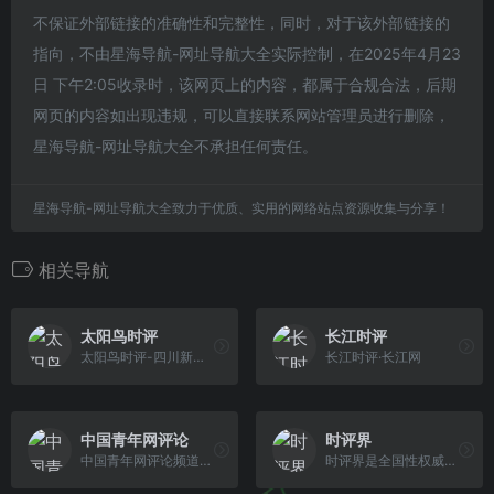
不保证外部链接的准确性和完整性，同时，对于该外部链接的
指向，不由星海导航-网址导航大全实际控制，在2025年4月23
日 下午2:05收录时，该网页上的内容，都属于合规合法，后期
网页的内容如出现违规，可以直接联系网站管理员进行删除，
星海导航-网址导航大全不承担任何责任。
星海导航-网址导航大全致力于优质、实用的网络站点资源收集与分享！
相关导航
太阳鸟时评
长江时评
太阳鸟时评-四川新闻网
长江时评·长江网
中国青年网评论
时评界
中国青年网评论频道，以青年的眼光观察世界，以世界的眼光观察青年，是青年观点的汇聚地，是青年意见的发声台。频道旨在培养具有独立思考精神和强烈社会责任感的青年，为广大青年群体提供一个发声、发光、发展的平台，用思想推动中国梦。
时评界是全国性权威评论发布平台，以倾听民意、为民发声、开化民智、促进发展为己任，在保持评论社会性、针对性、独特性、建设性、时效性等特点的同时，充分发挥互联网功能，使时评界网站成为一个民声发布器和发展推动器。