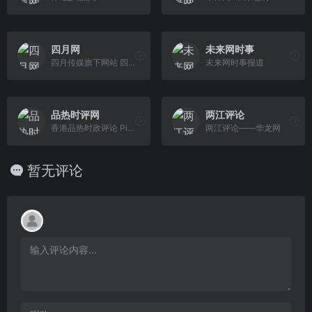
四月网
未来网时事
四月传媒旗下网站 四月网（M4.CN）秉承“青年视角 中国认同 思想争鸣 全球关怀”的理念，致力于汇聚并培养有理想、有理性、有国际视野、有家国情怀的青 年精英，承继往圣绝学，传播中华文化、推动思想争鸣、塑造社会精神、报效民族中兴。作为华语圈最具影响力的青年思想门户，四月网将塑造一批批不断自我超越和推动社会进步的青年精 英。
未来网时事报道
品热时评网
两江评论
香港品热时政评论 Pinre.com，专注港澳台最新时政分析，坚持一国两制为核心，第一时间深入品读香港、台湾、澳门最新时政热点。
两江评论——华龙网
暂无评论