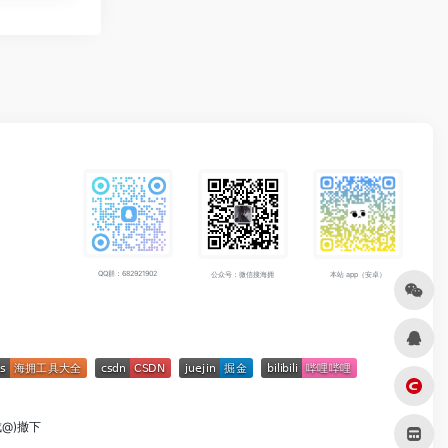
QQ群：682921902
公众号：微信搜海拥
本站 app（安卓）
成@)撤下