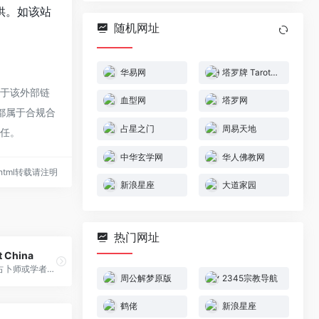
供。如该站
随机网址
华易网
塔罗牌 Tarot China
对于该外部链
血型网
塔罗网
，都属于合规合
占星之门
周易天地
责任。
中华玄学网
华人佛教网
02.html转载请注明
新浪星座
大道家园
热门网址
 China
我们为塔罗牌占卜师或学者提供一站式服务。我们提供人工智能ChatGPT解读、塔罗牌意、牌阵查询、相关书籍、自助抽牌、互动交流、在线问答等各项塔罗牌 相关服务。我们的网站旨在为您提供最全面、最专业的塔罗牌服务，让您轻松掌握塔罗牌的奥秘。无论您是初学者还是资深爱好者，我们都将竭诚为您服务。
周公解梦原版
2345宗教导航
鹤佬
新浪星座