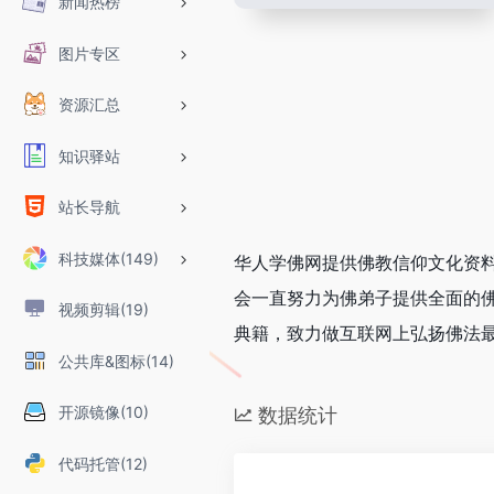
新闻热榜
图片专区
资源汇总
知识驿站
站长导航
科技媒体(149)
华人学佛网提供佛教信仰文化资料
会一直努力为佛弟子提供全面的
视频剪辑(19)
典籍，致力做互联网上弘扬佛法最
公共库&图标(14)
开源镜像(10)
数据统计
代码托管(12)