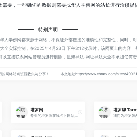
及需要，一些确切的数据则需要找华人学佛网的站长进行洽谈提
特别声明
的华人学佛网都来源于网络，不保证外部链接的准确性和完整性，同时，
全实际控制，在2025年4月23日 下午3:12收录时，该网页上的内容
可以直接联系网站管理员进行删除，星海导航-网址导航大全不承担任何
用的网络站点资源收集与分享！
本文地址https://www.xhnav.com/sites/49
塔罗网
塔罗牌 Tarot
专业的塔罗牌在线占卜网站,提供78张塔罗牌全部解析,可以用于占卜爱情,婚姻,缘分,塔罗牌在线占卜爱情,解密塔罗牌测试,揭秘塔罗牌怎么玩,塔罗牌在线占卜事业,财运