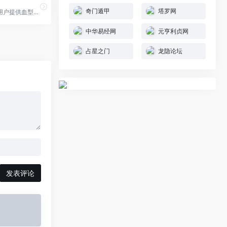
奇门遁甲
塔罗网
血型网为广大用户提供血型遗传规律表,血型配对表,血型有几种,什么血型最好,血型性格分析等功能和说明，血型的不同代表个人的性格特点、天赋都有所不同，血型的决定和血型遗传规律表密不可分，本站提供a、b、ab、o四大血型的性格、配对等方面的内容分析，同时还有关于熊猫血的相关解答。
中华易经网
元亨利贞网
占星之门
龙隐论坛
发表评论