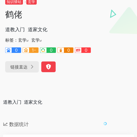
知识驿站
玄学
鹤佬
道教入门 道家文化
标签：
玄学
玄学
0
1-
0
0
0
链接直达
道教入门 道家文化
数据统计