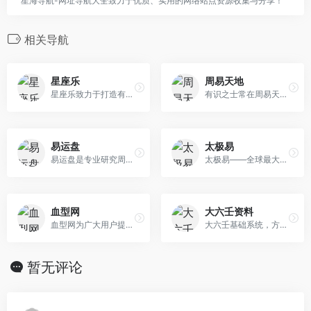
星海导航-网址导航大全致力于优质、实用的网络站点资源收集与分享！
相关导航
星座乐
周易天地
星座乐致力于打造有趣好玩的星座命理知识分享平台,提供十二星座查询,12星座运势查询,12星座配对分析,新历农历出生日期查询星座,星座性格解析,通过十二星座的月份表及星盘查询等服务,带您深入星座的世界。目前已补充传统算命、起名、解梦以及西方塔罗占卜和传统老黄历以及专业的心理测试内容，为您的生活提供更全面的服务。
有识之士常在周易天地,内容包括:风水,风水论坛,算命,免费算命,八字预测,易经,取名,在线占卜,生肖运程,抽签,测字,周易学习班,面相,手相,在线排盘,术数,奇门遁甲,六壬,太乙数,河洛理数,铁板神数,小成图,梅花易数,紫微斗数,解梦,道学,佛学,星座运程,周易网址导航,周易学会,周易算命,周易预测,算命,在线算命,在线免费算命,周公解梦,星 座算命,在线万年历
易运盘
太极易
易运盘是专业研究周易、八字、生肖、星座、姓名学等传统神秘文化的著名站点，易运盘提供最全面、最准确的周易算卦、八字算命、姓名测试打分、称骨算命、免费取名、生肖运程、在线抽签、号码吉凶、星座运程等专业周易预测及民俗占卜等在线测试。
太极易——全球最大的易经学术媒体
血型网
大六壬资料
血型网为广大用户提供血型遗传规律表,血型配对表,血型有几种,什么血型最好,血型性格分析等功能和说明，血型的不同代表个人的性格特点、天赋都有所不同，血型的决定和血型遗传规律表密不可分，本站提供a、b、ab、o四大血型的性格、配对等方面的内容分析，同时还有关于熊猫血的相关解答。
大六壬基础系统，方便断局。
暂无评论