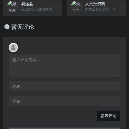
易运盘
大六壬资料
易运盘是专业研究周易、八字、生肖、星座、姓名学等传统神秘文化的著名站点，易运盘提供最全面、最准确的周易算卦、八字算命、姓名测试打分、称骨算命、免费取名、生肖运程、在线抽签、号码吉凶、星座运程等专业周易预测及民俗占卜等在线测试。
大六壬基础系统，方便断局。
暂无评论
发表评论