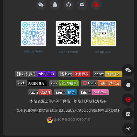
QQ群：682921902
公众号：微信搜海拥
本站 app（安卓）
本站资源全部来源于网络，版权归原版权方所有
如有侵犯您的权益请致邮1836360247#qq.com(#替换成@)撤下
皖ICP备2021010710