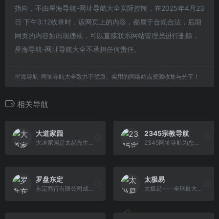
指向，不由星海导航-网址导航大全实际控制，在2025年4月23
日 下午3:12收录时，该网页上的内容，都属于合规合法，后期
网页的内容如出现违规，可以直接联系网站管理员进行删除，
星海导航-网址导航大全不承担任何责任。
星海导航-网址导航大全致力于优质、实用的网络站点资源收集与分享！
相关导航
大道家园
2345宗教导航
大道家园是太易先生黄紫檀老师创建的弘扬传统文化的平台，大道家园以道学为特色，目前有祝由术课程,无为法,大成净土法,丹道秘授四个课程。黄紫檀老师 《道德经》点窍,讲述《道德经》的秘密。
2345网址导航为您提供佛教、基督教、伊斯兰教、道教、天主教、宗教相关等资讯
罗盘东定
太极易
东定商行有限公司成立于1984年，总部位于台湾台北市，是风水堪舆用具专业制造厂商及研发创新的先锋。公司备有各种特制检测仪器，用以测校东定产品，使生产之产品达到完美境界。主要产品有罗经定位仪、风水罗经盘或称(罗盘、罗经盘、罗庚)、寻龙尺、罗经杖…及各类五术书籍。我们从始至终的坚持，以追求五术学术发展为职志，不断的创新改良，务求真善美的企业理念。令客户满意且有信心使用我们产品是我公司全体工作人坚持的目标，因此东定的产品能畅销全世界。
太极易——全球最大的易经学术媒体