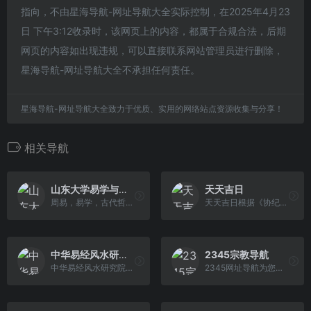
指向，不由星海导航-网址导航大全实际控制，在2025年4月23
日 下午3:12收录时，该网页上的内容，都属于合规合法，后期
网页的内容如出现违规，可以直接联系网站管理员进行删除，
星海导航-网址导航大全不承担任何责任。
星海导航-网址导航大全致力于优质、实用的网络站点资源收集与分享！
相关导航
山东大学易学与中国古代哲学研究中心
天天吉日
周易，易学，古代哲学，山东大学，山东大学易学与古代哲学研究中心，周易研究
天天吉日根据《协纪辨方书》、《玉匣记》等，为提供吉日吉时查询、万年历黄道吉日、老黄历吉日查询，查看全年吉日，黄道吉日一览表等。
中华易经风水研究院官方网站
2345宗教导航
中华易经风水研究院自2010年成立以来，由国际易经风水研究有限公司特聘当代易学名人、著名易学专家魏士程先生担任研究院院长，发展和主持全国的易学工作。
2345网址导航为您提供佛教、基督教、伊斯兰教、道教、天主教、宗教相关等资讯