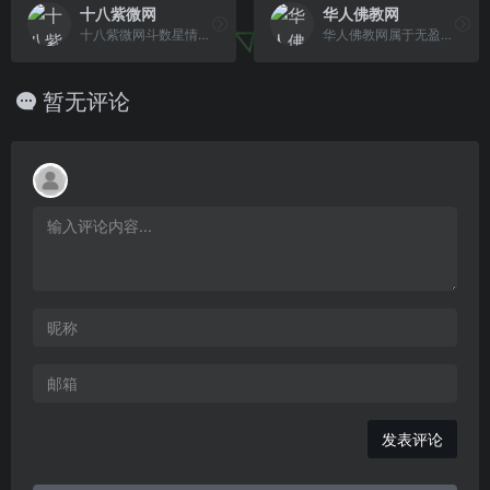
十八紫微网
华人佛教网
十八紫微网斗数星情栏目提供详尽的紫微斗数主星介绍、吉星、煞星、小星等知识与具体命盘解析的用法
华人佛教网属于无盈利佛教网站,提供佛教信仰资料,佛教导航,以及研习佛法,探讨佛教佛法,让更多佛弟子在我们华人佛教网学习到更多的佛教佛陀精神,我们一直极力在做佛教网络上弘扬佛法最好的道场,让更多的佛教徒能从中学习佛法
暂无评论
发表评论