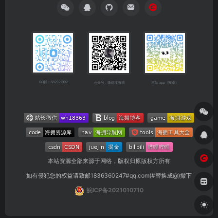
QQ群：682921902
公众号：微信搜海拥
本站 app（安卓）
本站资源全部来源于网络，版权归原版权方所有
如有侵犯您的权益请致邮1836360247#qq.com(#替换成@)撤下
皖ICP备2021010710