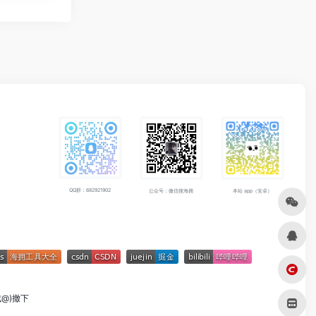
QQ群：682921902
公众号：微信搜海拥
本站 app（安卓）
成@)撤下