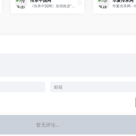
传承中国网
华夏传承网
《传承中国网》加强推进“一带一路”战略实施与中华文化传播以及传承工匠精神，以“大艺名匠“和“大医名匠“主题为全国各地优秀匠人、传承人与企业提供一个宣传、展示、推广、助力发展等专业的服务，并围绕《传承中国·智库》为核心、央媒联盟为助推，加强开展传承匠心产业战略模式，从人才、品牌、产品、基地、培训、产业各方面形成链条式的宣传推广服务，包装提升匠人、传承人与企业、产品等整个公众形象，形成品牌影响力，助推匠人、传承人与企业的大发展！
暂无评论...