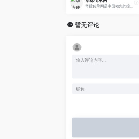
华脉传承网
华脉传承网是中国领先的综合门户网站，提供含文图音视频的全方位综合新闻资讯、深度访谈、观点评论、财经产品、互动应用、分享社区等服务，同时与华脉传承无线、华脉传承宽频形成三屏联动，为全球主流华人提供互联网、无线通信、电视网三网融合无缝衔接的新媒体。
暂无评论