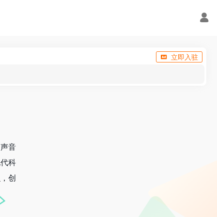
立即入驻
、声音
现代科
识，创