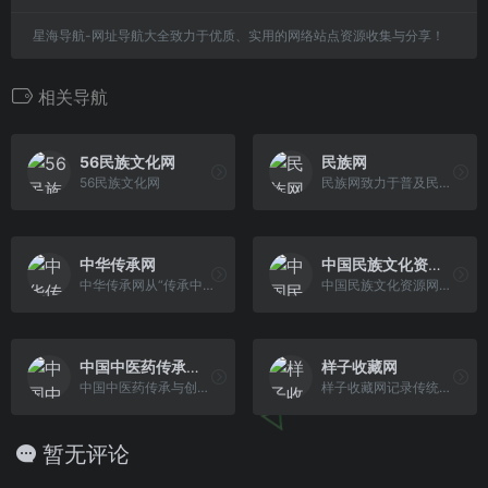
星海导航-网址导航大全致力于优质、实用的网络站点资源收集与分享！
相关导航
56民族文化网
民族网
56民族文化网
民族网致力于普及民族知识,传播民族文化,展现民族特色,弘扬民族精神,宣传民族品牌,构建56个民族和谐团结大家庭。
中华传承网
中国民族文化资源库
中华传承网从“传承中医、传承国艺、科教之窗、康养乐园、名人访谈、非遗传承”等诸方面给予企业和影响力人物全方位的报道，充分展示出我国在新的时期各领域的发展成果，做好展示传播平台，为传承弘扬五千年文化传递正能量。
中国民族文化资源网国家民委首个集文字、图片、影像、声音于一体的民族文化保护与传承的数字化工程，充分运用现代科技，网络新鲜的民族文化咨询，提供专业的民族文化知识，创建中华民族新的精神家园。
中国中医药传承与创新网
样子收藏网
中国中医药传承与创新网、北京专家顾问、北京中医专家、北京中医药网站
样子收藏网记录传统艺术非物质文化遗产的传承,关注艺术品市场的最新拍卖动态综合性艺术网站.通过互联网记录古代古董、古玩字画等艺术品收藏的发展历史脉络.
暂无评论