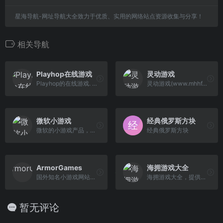
星海导航-网址导航大全致力于优质、实用的网络站点资源收集与分享！
相关导航
Playhop在线游戏
灵动游戏
Playhop的在线游戏. 想在一天中找点乐子吗？. 想用一两个快速的游戏放松一下吗？. Playhop.com 是您进入免费在线游戏世界的门户！
灵动游戏(www.mhhf.com)分享在线好游戏。
微软小游戏
经典俄罗斯方块
微软的小游戏产品，免费在线玩游戏，纸牌、扫雷、数独、消消乐、连连看、篮球、桌上足球、彩虹猫大冒险等最新最好玩的小游戏，街机策略解谜三消等各类休闲小游戏
经典俄罗斯方块
ArmorGames
海拥游戏大全
国外知名小游戏网站，也是全球最早小游戏门户网站之一。
海拥游戏大全，提供最新、最热门的在线游戏。涵盖动作、棋牌、益智、策略、3D、休闲、射击、GBA游戏、fc红白机、经典、赛车、闯关等多种类型，所有游戏均可免费畅玩，满足你的游戏需求！
暂无评论