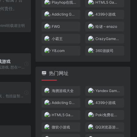
Playhop在线游戏
HTML5 Games
任何责任。
Addicting Games
4399小游戏
03.html转载请注明
FWG
绘谜 – enazo
小霸王
CrazyGames | 3D在线小游戏
Y8.com
360游娱司
在线游戏
Playhop的在线游戏. 想在一天中找点乐子吗？. 想用一两个快速的游戏放松一下吗？. Playhop.com 是您进入免费在线游戏世界的门户！
热门网址
海拥游戏大全
Yandex Games
精选游戏在线玩，包括益智游戏、扫雷在线玩，五子棋在线玩，黑白棋在线玩，精挑细选益智游戏小盒子。
Addicting Games
4399小游戏
HTML5 Games
Poki免费在线游戏
微软小游戏
QQ浏览器游戏中心