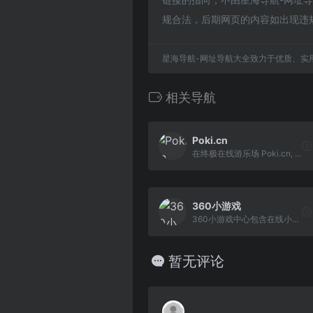
规合法，后期网页的内容如出现违
星海导航-网址导航大全致力于优质、实
相关导航
Poki.cn
在终极在线游乐场 Poki.cn, 免费玩在线游戏！选择你最喜欢的游戏，玩得开心！
360小游戏
360小游戏中心包含在线小游戏，单人小游戏，双人小游戏，连连看，斗地主，麻将，h5游戏，奥特曼，密室逃脱，捕鱼等休闲，益智，策略，角色，棋牌，模 拟经营，动作，竞技类最新小游戏。
暂无评论