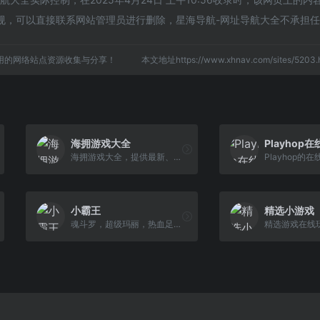
规，可以直接联系网站管理员进行删除，星海导航-网址导航大全不承担
用的网络站点资源收集与分享！
本文地址https://www.xhnav.com/sites/52
海拥游戏大全
Playhop
海拥游戏大全，提供最新、最热门的在线游戏。涵盖动作、棋牌、益智、策略、3D、休闲、射击、GBA游戏、fc红白机、经典、赛车、闯关等多种类型，所有游戏均可免费畅玩，满足你的游戏需求！
小霸王
精选小游戏
魂斗罗，超级玛丽，热血足球，三国志，合金弹头，拳皇。这些小时候的回忆，黑白电视机前玩着小霸王游戏机的那种感觉令人怀念，希望大家可以找回童年的快乐