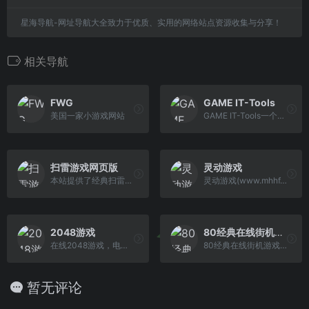
星海导航-网址导航大全致力于优质、实用的网络站点资源收集与分享！
相关导航
FWG
GAME IT-Tools
美国一家小游戏网站
GAME IT-Tools一个简单开源的网页摸鱼小游戏。
扫雷游戏网页版
灵动游戏
本站提供了经典扫雷游戏，并略作改进，在电脑或手机上打开网页就可以玩，无需下载安装。增加了满屏级别，自适应屏幕大小。成绩榜实时显示大家的在线扫雷成绩。
灵动游戏(www.mhhf.com)分享在线好游戏。
2048游戏
80经典在线街机游戏网
在线2048游戏，电脑手机都可以玩。合并相同方块，得到2048的方块。
80经典在线街机游戏网，其乐无穷。在线游戏，街机游戏，街机在线，Neo Geo，CAPCOM，GBA，DOS，FC ; 魂斗罗，超级玛丽，热血足球，三国志，合金弹头，DOS游戏， 三国战纪，西游释厄传，拳皇。这些小时候的回忆，黑白电视机前玩着小霸王、街机游戏机的那种感觉令人怀念，希望大家可以找回童年的快乐
暂无评论