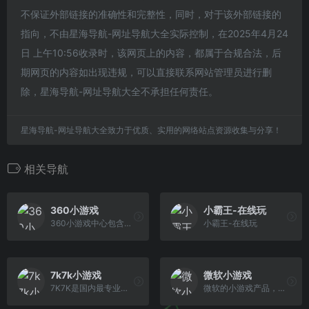
不保证外部链接的准确性和完整性，同时，对于该外部链接的
指向，不由星海导航-网址导航大全实际控制，在2025年4月24
日 上午10:56收录时，该网页上的内容，都属于合规合法，后
期网页的内容如出现违规，可以直接联系网站管理员进行删
除，星海导航-网址导航大全不承担任何责任。
星海导航-网址导航大全致力于优质、实用的网络站点资源收集与分享！
相关导航
360小游戏
小霸王-在线玩
360小游戏中心包含在线小游戏，单人小游戏，双人小游戏，连连看，斗地主，麻将，h5游戏，奥特曼，密室逃脱，捕鱼等休闲，益智，策略，角色，棋牌，模 拟经营，动作，竞技类最新小游戏。
小霸王-在线玩
7k7k小游戏
微软小游戏
7K7K是国内最专业的休闲游戏网站之一，创建于2003年，致力于搜集互联网广泛的小游戏资源，开发和运营网页游戏，是国内老牌小游戏网站。
微软的小游戏产品，免费在线玩游戏，纸牌、扫雷、数独、消消乐、连连看、篮球、桌上足球、彩虹猫大冒险等最新最好玩的小游戏，街机策略解谜三消等各类休闲小游戏