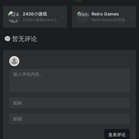
2436小游戏
Retro Games
2436小游戏(www.2436.cn)是小游戏大全第一网站,这里囊括了最全的双人小游戏,美女小游戏,此外还有益智,搞笑,动作,射击,女生,冒险,敏捷,过关等热门小游 戏。
Retro Games在线免费玩经典复古游戏。直接在浏览器中体验红白机(NES)、超级任天堂(SNES)、世嘉(Genesis/MD)、Neo Geo、GBA和街机模拟器游戏。最佳免费复古游戏集合。
暂无评论
发表评论