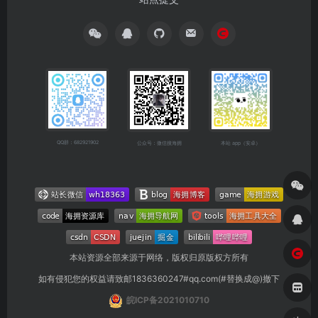
QQ群：682921902
公众号：微信搜海拥
本站 app（安卓）
本站资源全部来源于网络，版权归原版权方所有
如有侵犯您的权益请致邮1836360247#qq.com(#替换成@)撤下
皖ICP备2021010710