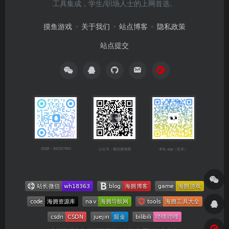
工具集成，学生/职场人士的上网首选。
摸鱼游戏
关于我们
站点博客
隐私政策
站点提交
QQ群：682921902
公众号：微信搜海拥
本站 app（安卓）