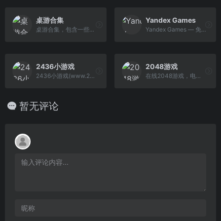
桌游合集
Yandex Games
桌游合集，包含一些联机网页游戏
Yandex Games — 免费在线游戏，以满足每一种口味。 无需下载
2436小游戏
2048游戏
2436小游戏(www.2436.cn)是小游戏大全第一网站,这里囊括了最全的双人小游戏,美女小游戏,此外还有益智,搞笑,动作,射击,女生,冒险,敏捷,过关等热门小游 戏。
在线2048游戏，电脑手机都可以玩。合并相同方块，得到2048的方块。
暂无评论