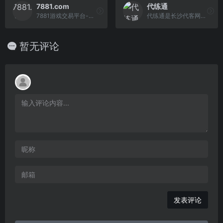
7881.com
代练通
7881游戏交易平台-为您提供专业的游戏币交易、金币交易、账号交易、装备交易、道具交易、点卡点券交易、游戏租号，游戏代练、手游交易等买卖服务，是 国内专业安全便捷的游戏交易平台！游戏交易认准7881.com
代练通是长沙代客网络科技有限公司开发的一款专注于游戏代练的交易平台，也是目前国内老牌的LOL代练交易管理平台，主要服务的代练游戏有：英雄联盟代 练，王者荣耀代练，和平精英代练，英雄联盟手游代练，撸啊撸手游代练等热门游戏代练交易。
暂无评论
发表评论