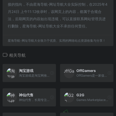
接的指向，不由星海导航-网址导航大全实际控制，在2025年4
月24日 上午11:12收录时，该网页上的内容，都属于合规合
法，后期网页的内容如出现违规，可以直接联系网站管理员进
行删除，星海导航-网址导航大全不承担任何责任。
星海导航-网址导航大全致力于优质、实用的网络站点资源收集与分享！
相关导航
淘宝游戏
OffGamers
淘宝游戏是淘宝网推出的为玩家提供与网络游戏相关的游戏交易服务平台，各种游戏币、游戏装备、游戏账号、游戏点卡等在淘宝游戏交易中心里应有尽有，安全快速的交易服务是淘宝游戏交易平台的一大特色，交易模式以支付宝为担保形式进行。
OffGamers是一家值得信赖的在线数字游戏商店网站，提供200多种有价代金券/卡的销售，其实这个网站主要是兑换游戏点卡之类的网站。OffGamers可以在线安全使用PayPal，信用卡，代金券等购买礼品卡，游戏卡和PC游戏cd key。
神仙代售
G2G
神仙代售，长期专注于账号交易多年，具有完整的交易流程以及处理找回售后的经验，旨在打造最安全账号交易平台。
Games Marketplace国外游戏交易平台