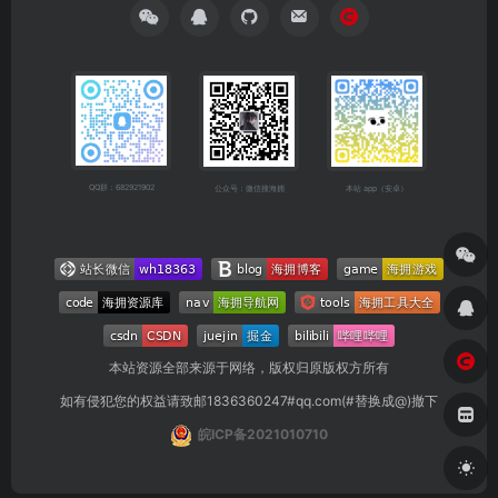
QQ群：682921902
公众号：微信搜海拥
本站 app（安卓）
本站资源全部来源于网络，版权归原版权方所有
如有侵犯您的权益请致邮1836360247#qq.com(#替换成@)撤下
皖ICP备2021010710