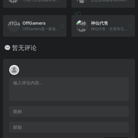
OffGamers
神仙代售
OffGamers是一家值得信赖的在线数字游戏商店网站，提供200多种有价代金券/卡的销售，其实这个网站主要是兑换游戏点卡之类的网站。OffGamers可以在线安全使用PayPal，信用卡，代金券等购买礼品卡，游戏卡和PC游戏cd key。
神仙代售，长期专注于账号交易多年，具有完整的交易流程以及处理找回售后的经验，旨在打造最安全账号交易平台。
暂无评论