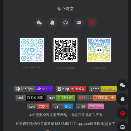
站点提交
QQ群：682921902
公众号：微信搜海拥
本站 app（安卓）
本站资源全部来源于网络，版权归原版权方所有
如有侵犯您的权益请致邮1836360247#qq.com(#替换成@)撤下