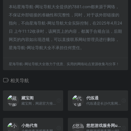
本站星海导航-网址导航大全提供的7881.com都来源于网络，
不保证外部链接的准确性和完整性，同时，对于该外部链接的
指向，不由星海导航-网址导航大全实际控制，在2025年4月24
日 上午11:12收录时，该网页上的内容，都属于合规合法，后期
网页的内容如出现违规，可以直接联系网站管理员进行删除，
星海导航-网址导航大全不承担任何责任。
星海导航-网址导航大全致力于优质、实用的网络站点资源收集与分享！
相关导航
藏宝阁
代练通
藏宝阁，网易官方推出的网络游戏交易平台，为玩家提供梦幻西游,梦幻手游,阴阳师,大话西游,大话手游,逆水寒,率土之滨,荒野行动等游戏虚拟物品交易,手游交易,账号交易,游戏币交易,装备交易等服务。买号卖号选装备，上网易游戏藏宝阁。
代练通是长沙代客网络科技有限公司开发的一款专注于游戏代练的交易平台，也是目前国内老牌的LOL代练交易管理平台，主要服务的代练游戏有：英雄联盟代 练，王者荣耀代练，和平精英代练，英雄联盟手游代练，撸啊撸手游代练等热门游戏代练交易。
小炮代售
悠悠游戏服务网uu898.com
小炮代售游戏服务网，专业的账号交易平台，坦克世界、战舰世界游戏交易。
悠悠游戏服务网uu898是一个网络游戏交易平台，真诚为广大玩家提供手游、游戏币、游戏账号、点卡、装备、金币元宝、游戏代练等交易服务，游戏交易就上uu898.com！