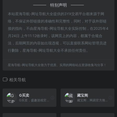
特别声明
本站星海导航-网址导航大全提供的3YX交易平台都来源于网
络，不保证外部链接的准确性和完整性，同时，对于该外部链
接的指向，不由星海导航-网址导航大全实际控制，在2025年4
月24日 上午11:12收录时，该网页上的内容，都属于合规合
法，后期网页的内容如出现违规，可以直接联系网站管理员进
行删除，星海导航-网址导航大全不承担任何责任。
星海导航-网址导航大全致力于优质、实用的网络站点资源收集与分享！
相关导航
G买卖
藏宝阁
G买卖，盛趣游戏官方授权游戏交易平台，为游戏玩家提供安全可靠、方便快捷的游戏账号、装备、道具、游戏币、盛趣游戏点券、首充号、代练等网游交易服 务。
藏宝阁，网易官方推出的网络游戏交易平台，为玩家提供梦幻西游,梦幻手游,阴阳师,大话西游,大话手游,逆水寒,率土之滨,荒野行动等游戏虚拟物品交易,手游交易,账号交易,游戏币交易,装备交易等服务。买号卖号选装备，上网易游戏藏宝阁。