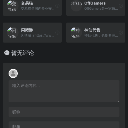
交易猫
OffGamers
交易猫是国内专业安全的手游交易平台，提供网游交易、账号估值、淘手游账号、装备道具交易、买号卖号、游戏代练、苹果代充值、游戏充值、首充号等服务，手游交易就上交易猫官网！
OffGamers是一家值得信赖的在线数字游戏商店网站，提供200多种有价代金券/卡的销售，其实这个网站主要是兑换游戏点卡之类的网站。OffGamers可以在线安全使用PayPal，信用卡，代金券等购买礼品卡，游戏卡和PC游戏cd key。
闪猪游
神仙代售
闪猪游（https://www.shanzhuyou.com）游戏账号交易平台是国内专业安全的手游账号交易平台，提供游戏交易平台,游戏账号买卖,游戏账号出售,游戏账号回 收,手游账号交易,账号出售，安全保证,找回包赔,无后顾之忧；手游账号交易就来闪猪游！专业的游戏账号交易平台，为您的每一笔交易保驾护航
神仙代售，长期专注于账号交易多年，具有完整的交易流程以及处理找回售后的经验，旨在打造最安全账号交易平台。
暂无评论