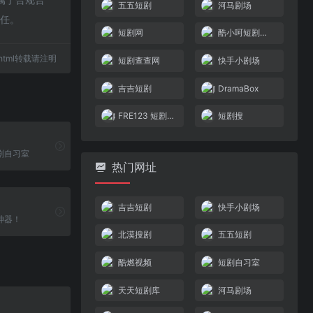
五五短剧
河马剧场
责任。
短剧网
酷小呵短剧搜索库
58.html转载请注明
短剧查查网
快手小剧场
吉吉短剧
DramaBox
FRE123 短剧搜索引擎
短剧搜
短剧自习室
热门网址
吉吉短剧
快手小剧场
神器！
北漠搜剧
五五短剧
酷燃视频
短剧自习室
天天短剧库
河马剧场