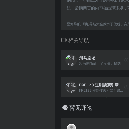
法，后期网页的内容如出现违规，
星海导航-网址导航大全致力于优质、实
相关导航
河马剧场
河马剧场是一个专注于提供高质量短剧的平台。平台汇集了各种类型好看的短剧，包括微短剧、网络短剧、搞笑短剧等，可以通过河马剧场官网下载河马剧场app，观看河马短剧。加入河马剧场，让我们一起享受戏剧的魅力吧！
FRE123 短剧搜索引擎
FRE123 短剧搜索引擎为您提供各平台资源下载，是追剧必备工具，还为您提供当前最新最热短剧，直接搜索关键词即可找到对应的短剧下载源。
暂无评论