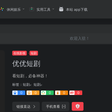
休闲娱乐
实用工具
本站 app下载
欢迎入驻！
在线影视
短剧
优优短剧
看短剧，必备神器！
标签：
短剧
短剧
0
0
0
0
0
链接直达
手机查看