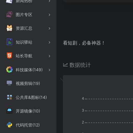
新闻热榜
图片专区
资源汇总
知识驿站
看短剧，必备神器！
站长导航
数据统计
科技媒体(149)
视频剪辑(19)
公共库&图标(14)
开源镜像(10)
代码托管(12)