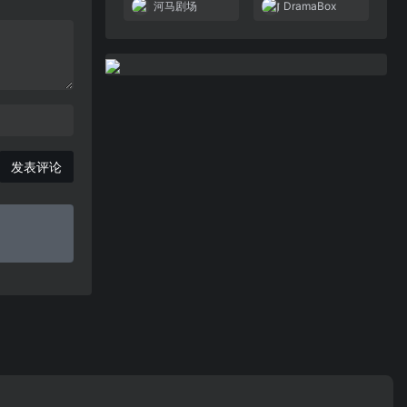
河马剧场
DramaBox
发表评论