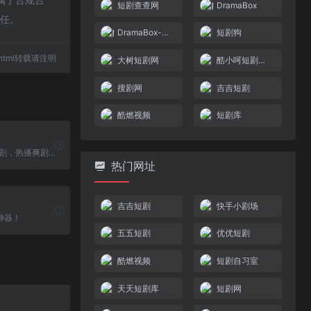
短剧查查网
DramaBox
责任。
DramaBox-短剧
短剧狗
55.html转载请注明
大树短剧网
酷小呵短剧搜索库
搜剧网
吉吉短剧
酷燃视频
短剧库
DramaBox-短剧，热播爽剧追不停，随时随地嗨翻天！我们为您提供丰富多彩的精选和持续更新的短剧作品，总有精彩的内容吸引您！
热门网址
吉吉短剧
快手小剧场
神器！
五五短剧
优优短剧
酷燃视频
短剧自习室
天天短剧库
短剧网