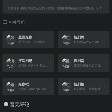
星海导航-网址导航大全致力于优质、实用的网络站点资源收集与分享！
相关导航
黑豆短剧
短剧网
黑豆短剧一个全网免费短剧合集，网盘在线观看下载的平台
短剧网[www.duanju001.com]提供最全的最新网络短剧,热门短剧,重生短剧,家庭短剧,逆袭短剧,穿越短剧,都市短剧,古装短剧,爽文短剧
河马剧场
搜剧网
河马剧场是一个专注于提供高质量短剧的平台。平台汇集了各种类型好看的短剧，包括微短剧、网络短剧、搞笑短剧等，可以通过河马剧场官网下载河马剧场app，观看河马短剧。加入河马剧场，让我们一起享受戏剧的魅力吧！
搜剧为您提供百万级影视资源的免费分享，专注于打造顶尖的影视搜索引擎，让您畅享影视资源无忧。
短剧吧
短剧搜
短剧吧（duanju8.cc）收集全网最新短剧，最爽最好看的爽文短剧，短剧大全提供免费在线播放服务！
短剧搜是一款网盘搜索工具，支持百度网盘、阿里云盘、夸克云盘等网盘资源的全文检索，短剧搜索，影视搜索。
暂无评论