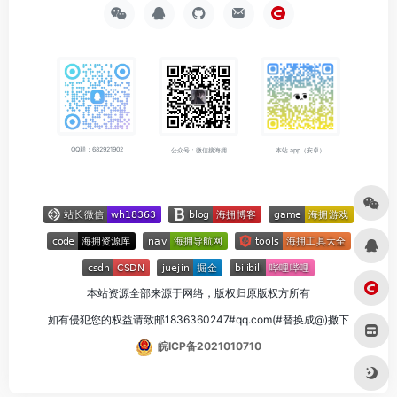
QQ群：682921902
公众号：微信搜海拥
本站 app（安卓）
本站资源全部来源于网络，版权归原版权方所有
如有侵犯您的权益请致邮1836360247#qq.com(#替换成@)撤下
皖ICP备2021010710