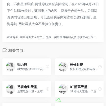
向，不由星海导航-网址导航大全实际控制，在2025年4月24日
下午3:58收录时，该网页上的内容，都属于合规合法，后期网
页的内容如出现违规，可以直接联系网站管理员进行删除，星
海导航-网址导航大全不承担任何责任。
星海导航-网址导航大全致力于优质、实用的网络站点资源收集与分享！
相关导航
磁力熊
校长影视
磁力熊提供1080P高清电影磁力迅雷下载,豆瓣Top250及豆瓣高分电影1080P高清磁力下载。
校长影视是电影电视剧爱好者的天堂，为你提供高清电影、韩剧、美剧、日剧、泰剧、香港tvb、百度云电影下载、迅雷电影下载服务，全部高清电影。
迅雷电影天堂
BT部落天堂
迅雷电影天堂 - 全球领先的高清电影下载平台，以丰富的内容、极致的下载体验、满足您最新电影迅雷下载和BT下载需求。每日更新720p、1080p，蓝光高清电影下载资源。
BT部落天堂是一个注重体验与质量的影视资源下载网站，每天更新720p、1080p，蓝光高清等电影种子资源