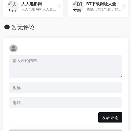
人人电影网
BT下载网址大全
人人电影网和人人影视是国内最优秀的电影迅雷下载、百度云盘资源网站，免费提供电影、韩剧、美剧、日剧资源，你想看的影视大片，这里都有。
我要乐网址导航：实用网址大全，您的上网导航助手。精心收集优质BT下载网站信息与BT下载网址大全，提供BT下载网站 影视资源BT下载 动漫BT下载 网盘磁 力链接搜索 BT磁力下载软件 等分类网址导航服务，已被众多网友设为上网主页。网址之家，首选我要乐网址大全。
暂无评论
发表评论