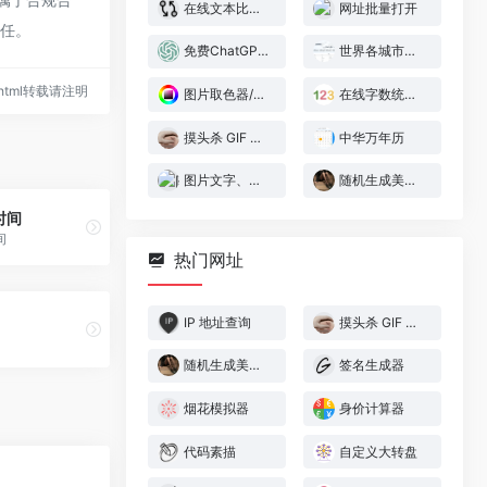
在线文本比对工具
网址批量打开
责任。
免费ChatGPT中文版
世界各城市时间
27.html转载请注明
图片取色器/拾色器
在线字数统计工具
摸头杀 GIF 生成器
中华万年历
图片文字、表格提取
随机生成美少女图片
时间
间
热门网址
IP 地址查询
摸头杀 GIF 生成器
随机生成美少女图片
签名生成器
烟花模拟器
身价计算器
代码素描
自定义大转盘