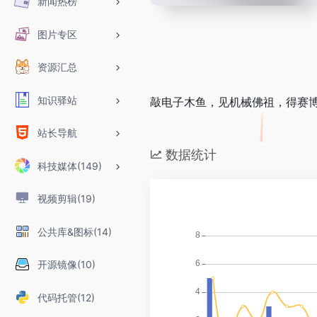
新闻热榜
图片专区
资源汇总
知识驿站
敲电子木鱼，见机械佛祖，得赛
站长导航
数据统计
科技媒体(149)
视频剪辑(19)
公共库&图标(14)
开源镜像(10)
代码托管(12)