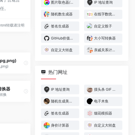
图片取色器/拾色器
IP 地址查询
责任。
随机数生成器
在线字数统计工具
35.html转载请注明
签名生成器
自定义骰子
GitHub价值估算器
大小写转换器
自定义大转盘
亲戚关系计算器
pg,png)
,png)
热门网址
转换器
IP 地址查询
摸头杀 GIF 生成器
互转换
随机生成美少女图片
电子木鱼
签名生成器
烟花模拟器
身价计算器
自定义大转盘