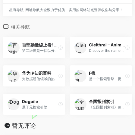
星海导航-网址导航大全致力于优质、实用的网络站点资源收集与分享！
相关导航
百部動漫線上看! 秒播不卡!! – 第二維度
Cleithral – Anime Search by Image, GIF, or Video
第二維度是一個以分享字幕組作品為主的動漫資源平台，上百部720p/1080p高清動畫，秒播不卡頓！現在申請加入會員後還可使用BTSync挂機同步下載的服務，或者直接點擊Google Drive, OneDrive等雲端網盤鏈接來下載動漫。
Discover the name of any anime from a picture, video, or GIF with our advanced recognition tool. Quickly and accurately identify your favorite anime characters and scenes with ease. Try it now!
华为IP知识百科
F搜
为数据通信领域的热点技术提供简单、易懂的定义和解释
是一个搜索引擎，提供了无广告、过滤内容农场的搜索结果，支持翻译、天气、IP 查询等功能
Dogpile
全国报刊索引
属于元搜索引擎
《全国报刊索引》创立于1955年，是上海图书馆（上海科学技术情报研究所）主管主办，收录数据最早可回溯至1833年，采用中国图书馆分类法进行分类揭示，收录文献总量5000余万篇，年更新数据逾500万条，汇集报刊数量逾50000种，全面涵盖社会科学、自然科学等各个领域。
暂无评论