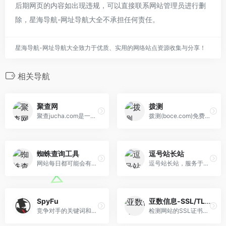
后期网页的内容如出现违规，可以直接联系网站管理员进行删
除，星海导航-网址导航大全不承担任何责任。
星海导航-网址导航大全致力于优质、实用的网络站点资源收集与分享！
相关导航
聚查网
拨测
聚查jucha.com是一个专业的域...
拨测(boce.com)免费提供网站速度测试、网络速度检测、域名污染检测、域名被墙查询、多地区在线ping测试、dns查询、路由跟踪查询、ipv6网站测试等功能；网络检测节点覆盖全国各省电信、联通、移动、教育网等。
蜘蛛查询工具
逗号站长站
网站每日都可能会有大量的蜘蛛爬虫访问，或者搜索引擎爬虫，或者安全扫描，或者SEO检测……满目琳琅。借助我们的蜘蛛爬虫检测工具，让一切假蜘蛛爬虫无处遁形！
逗号站长站，服务于互联网站长的站长工具。
SpyFu
亚数信息-SSL/TLS安全评估报告
竞争对手的关键词和广告分析
检测网站的SSL证书是否安全，是否存在漏洞，是否达到SSL行业标准，符合苹果ATS规范，能否通过微信小程序安全要求。同时提供证书格式转换，CSR，证书链，SSL配置生成等工具。