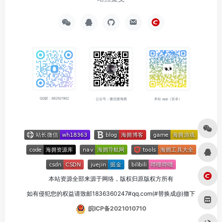
QQ群：682921902
公众号：微信搜海拥
本站 app（安卓）
本站资源全部来源于网络，版权归原版权方所有
如有侵犯您的权益请致邮1836360247#qq.com(#替换成@)撤下
皖ICP备2021010710