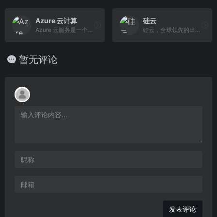
Azure 云计算
硅云
Azure 云服务是一个灵活的企业级公有云平台，提供数据库、云服务、云存储、人工智能互联网、CDN等高效、稳定、可扩展的云端服务，Azure 云计算平台还为企业提供一站式解决方案，快速精准定位用户需求，并了解适合企业的各种方案和相关的服务。
硅云，全球领先的出海IaaS云计算基础设施服务提供商，为数百万中小微企业和开发者降低全球化上云成本，提供香港云服务器、云虚拟主机、域名注册、免备案海外空间 、外贸网站服务器租用等产品和服务。
暂无评论
发表评论