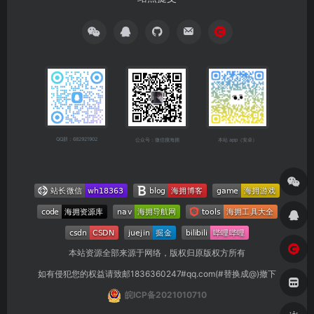
QQ群：682921902
公众号：微信搜海拥
本站 app（安卓）
本站资源全部来源于网络，版权归原版权方所有
如有侵犯您的权益请致邮1836360247#qq.com(#替换成@)撤下
皖ICP备2021010710