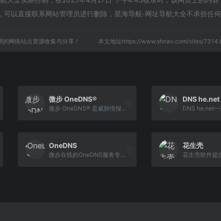
，可以直接联系网站管理员进行删除，星海导航-网址导航大全不承担任
用的网络站点资源收集与分享！
本文地址https://www.xhnav.com/sites/73
微步 OneDNS®
DNS he.net
微步 OneDNS® 是威胁情报赋能的企业级递归 DNS 服务，保护任意终端安全联网，有效防护恶意软件、勒索病毒、APT攻击、钓鱼链接、非法站点等多种新型高级威胁，实现检测、拦截、定位、取证一体化，帮助企业轻松搭建互联网安全DNS网关。
OneDNS
花生壳
微步在线的OneDNS服务专业提供企业DNS,并为企业和家庭用户有效防护:恶意软件防护,防钓鱼,域名解析,并且屏蔽各类广告骚扰和欺诈类网站,净化网络环境,保护数据安全,是一款好用的dns产品