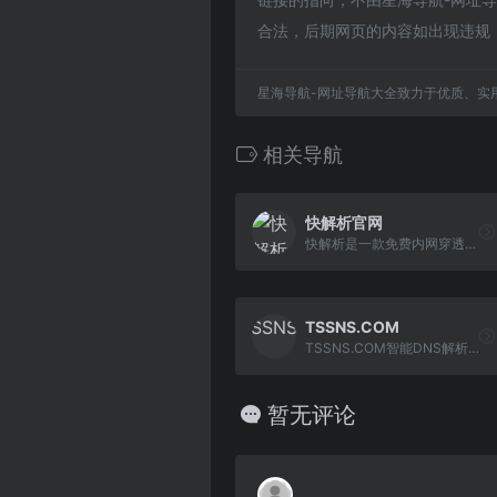
合法，后期网页的内容如出现违规
星海导航-网址导航大全致力于优质、实
相关导航
快解析官网
快解析是一款免费内网穿透域名解析工具，无需要端口映射，无需公网ip。服务更稳定，银行级加密数据更安全。服务用户500万+，更有200家上市公司选择金万维快解析。
TSSNS.COM
TSSNS.COM智能DNS解析,是河南泉磐网络科技公司独立开发运营的一款智能DNS解析产品。
暂无评论