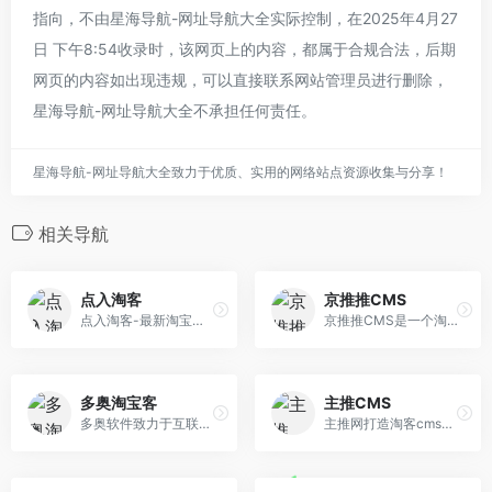
指向，不由星海导航-网址导航大全实际控制，在2025年4月27
日 下午8:54收录时，该网页上的内容，都属于合规合法，后期
网页的内容如出现违规，可以直接联系网站管理员进行删除，
星海导航-网址导航大全不承担任何责任。
星海导航-网址导航大全致力于优质、实用的网络站点资源收集与分享！
相关导航
点入淘客
京推推CMS
点入淘客-最新淘宝客程序，无需API，自动采集的淘宝客站群程序，最好的淘客程序。你只需知道阿里妈妈淘宝客是什么，什么是淘客就可以拥有自己的淘宝客网站。
京推推CMS是一个淘宝客导购程序
多奥淘宝客
主推CMS
多奥软件致力于互联网程序开发、网站建设、推广、运营、大数据分析等网络服务，主打产品有多奥淘宝客程序、多奥跨境电商ERP、外贸网站程序、电商网站等。
主推网打造淘客cms网站，独有域名无封号担忧，是淘客推广神器，点击马上了解。