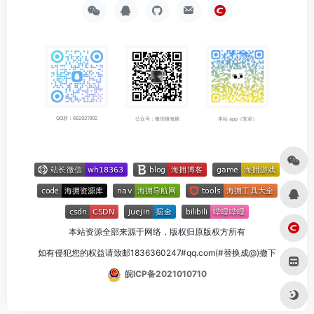
QQ群：682921902
公众号：微信搜海拥
本站 app（安卓）
本站资源全部来源于网络，版权归原版权方所有
如有侵犯您的权益请致邮1836360247#qq.com(#替换成@)撤下
皖ICP备2021010710