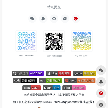
站点提交
QQ群：682921902
公众号：微信搜海拥
本站 app（安卓）
本站资源全部来源于网络，版权归原版权方所有
如有侵犯您的权益请致邮1836360247#qq.com(#替换成@)撤下