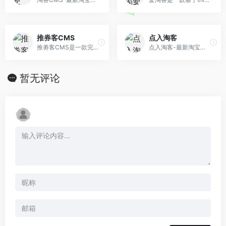
推券客CMS
点入淘客
推劵客CMS是一款完全免费的淘宝优惠券网站源码程序，能够自动采集带优惠券的商品，自动申请高佣金计划。电脑手机无缝对接自动唤醒手淘，生成淘口令。
点入淘客-最新淘宝客程序，无需API，自动采集的淘宝客站群程序，最好的淘客程序。你只需知道阿里妈妈淘宝客是什么，什么是淘客就可以拥有自己的淘宝客网站。
暂无评论