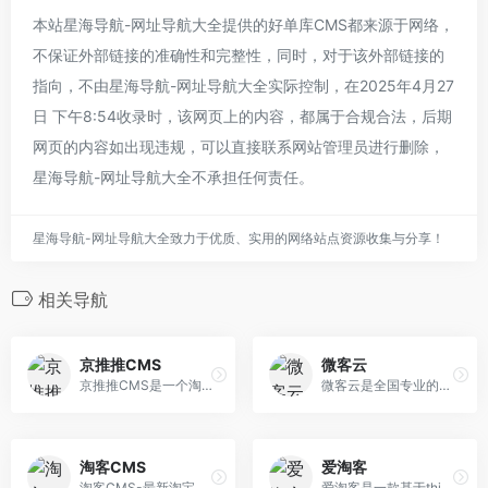
本站星海导航-网址导航大全提供的好单库CMS都来源于网络，
不保证外部链接的准确性和完整性，同时，对于该外部链接的
指向，不由星海导航-网址导航大全实际控制，在2025年4月27
日 下午8:54收录时，该网页上的内容，都属于合规合法，后期
网页的内容如出现违规，可以直接联系网站管理员进行删除，
星海导航-网址导航大全不承担任何责任。
星海导航-网址导航大全致力于优质、实用的网络站点资源收集与分享！
相关导航
京推推CMS
微客云
京推推CMS是一个淘宝客导购程序
微客云是全国专业的私域电商精细化运营服务商，完全免费,提供私域电商系统,微信淘客CPS系统。
淘客CMS
爱淘客
淘客CMS-最新淘宝客程序，最好的淘宝客商城源码，专业的淘宝客建站系统，我们专注淘客程序开发和推广，让做淘宝客简单化，打造淘客神话。
爱淘客是一款基于thinkphp3.2内核独立开发的一款集众多商品采集、U站采集、佣金采集、鹊桥等采集的淘宝客程序