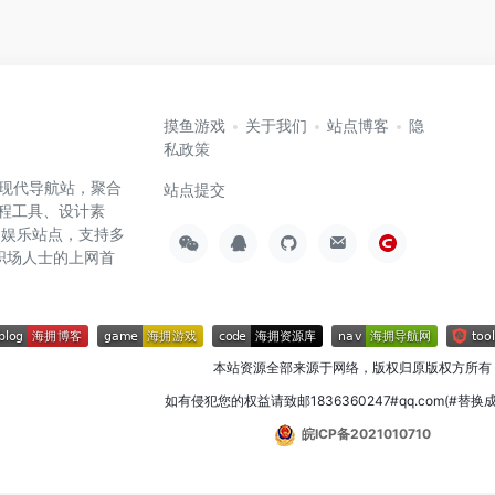
摸鱼游戏
关于我们
站点博客
隐
私政策
高效的现代导航站，聚合
站点提交
编程工具、设计素
闲娱乐站点，支持多
职场人士的上网首
本站资源全部来源于网络，版权归原版权方所有
如有侵犯您的权益请致邮1836360247#qq.com(#替换
皖ICP备2021010710