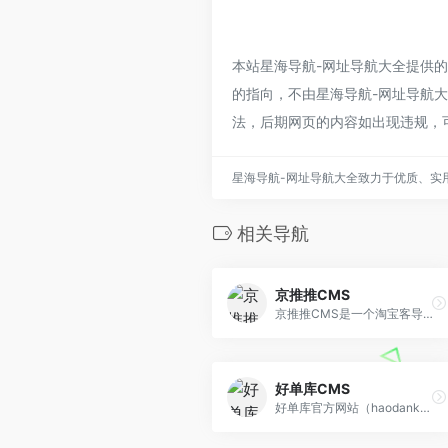
本站星海导航-网址导航大全提供
的指向，不由星海导航-网址导航大全
法，后期网页的内容如出现违规，
星海导航-网址导航大全致力于优质、实
相关导航
京推推CMS
京推推CMS是一个淘宝客导购程序
好单库CMS
好单库官方网站（haodanku.com）坚持每天为淘客提供全网最优质精选领券优惠券信息,全天实时直播独家给力一手单,找好单就上好单库选品, 蜂客联盟旗下商品库打造最 大淘客联盟商品库