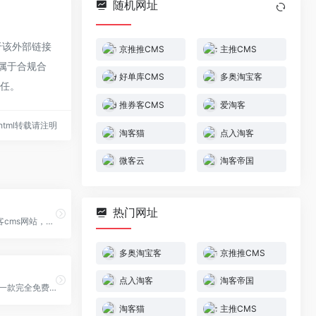
随机网址
于该外部链接
京推推CMS
主推CMS
都属于合规合
好单库CMS
多奥淘宝客
责任。
推券客CMS
爱淘客
53.html转载请注明
淘客猫
点入淘客
微客云
淘客帝国
热门网址
主推网打造淘客cms网站，独有域名无封号担忧，是淘客推广神器，点击马上了解。
多奥淘宝客
京推推CMS
点入淘客
淘客帝国
推劵客CMS是一款完全免费的淘宝优惠券网站源码程序，能够自动采集带优惠券的商品，自动申请高佣金计划。电脑手机无缝对接自动唤醒手淘，生成淘口令。
淘客猫
主推CMS