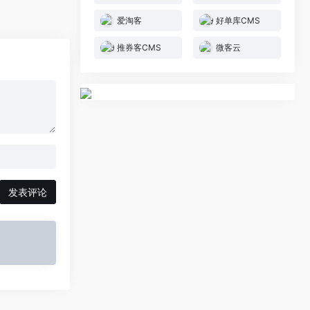
爱淘客
好单库CMS
推券客CMS
微客云
发表评论