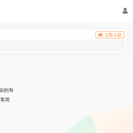
立即入驻
业的淘
宝客简