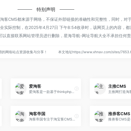
特别声明
的淘客CMS都来源于网络，不保证外部链接的准确性和完整性，同时，对
实际控制，在2025年4月27日 下午8:54收录时，该网页上的内容，
可以直接联系网站管理员进行删除，星海导航-网址导航大全不承担任何
用的网络站点资源收集与分享！
本文地址https://www.xhnav.com/sites/76
爱淘客
主推CMS
爱淘客是一款基于thinkphp3.2内核独立开发的一款集众多商品采集、U站采集、佣金采集、鹊桥等采集的淘宝客程序
淘客帝国
推券客CMS
淘客帝国专注于淘宝客CMS程序,为淘客提供最好的淘客导购程序,以及免费的淘客群发软件、淘客APP、公众号、微信机器人,更有淘客选品库、淘宝客推广教程、发单软件等。为淘客而生·让淘客推广更高效CMS