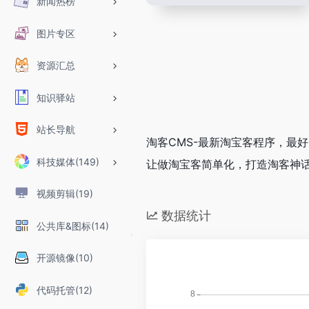
新闻热榜
图片专区
资源汇总
知识驿站
站长导航
淘客CMS-最新淘宝客程序，最
科技媒体(149)
让做淘宝客简单化，打造淘客神
视频剪辑(19)
数据统计
公共库&图标(14)
开源镜像(10)
代码托管(12)