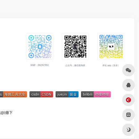
QQ群：682921902
公众号：微信搜海拥
本站 app（安卓）
成@)撤下