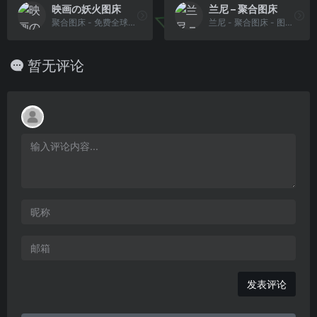
映画の妖火图床
兰尼 – 聚合图床
聚合图床 - 免费全球CDN图床 阿里图床 搜狗图床 京东图床 头条图床 腾讯图床 搜狐图床 网易图床 葫芦侠图床 58图床
兰尼 - 聚合图床 - 图片上传工具 - 图片外链获取
暂无评论
发表评论