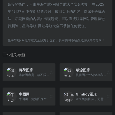
链接的指向，不由星海导航-网址导航大全实际控制，在2025
年4月27日 下午9:31收录时，该网页上的内容，都属于合规合
法，后期网页的内容如出现违规，可以直接联系网站管理员进
行删除，星海导航-网址导航大全不承担任何责任。
星海导航-网址导航大全致力于优质、实用的网络站点资源收集与分享！
相关导航
薄荷图床
载涂图床
薄荷图床是一款不限流量的图床软件，支持批量上传，不仅仅是图片，您还可以上传文档，PDF，表格，音视频，压缩包等数百种格式。不限流量，不限上传次数，全球CDN 加速，累计外链次数已经超过了四亿次。薄荷图床是最好用的图床软件。
提供图片外链储存和高速CDN图片加载,以及图片管理系统.更好的管理您的图片内容,单张图片支持10MB上传,支持批量上传
牛图网
Gimhoy图床
牛图网 - 免费图片空间,图片上传,免费传图,免费上传图片,免费图片存储,免费外链,免费空间,PNG上传,GIF上传,JPEG上传,最好的图片上传站
永久免费图床，无需注册，批量上传，即时预览，无限流量，无限外链，永久保存，微博服务器，全网CDN，高速稳定，网页上传，无需插件。支持JPG, GIF, PNG等文件格 式。支持远程图片上传。微博图床，围脖是个好图床。