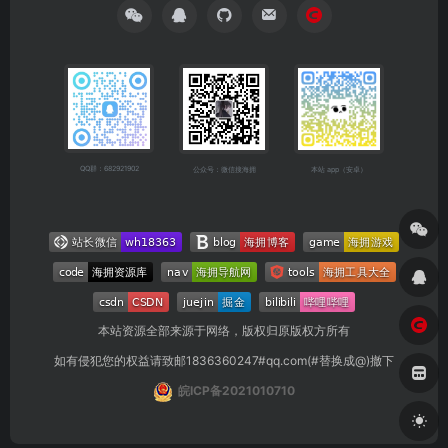
QQ群：682921902
公众号：微信搜海拥
本站 app（安卓）
本站资源全部来源于网络，版权归原版权方所有
如有侵犯您的权益请致邮1836360247#qq.com(#替换成@)撤下
皖ICP备2021010710