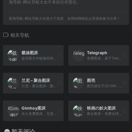
海导航-网址导航大全不承担任何责任。
星海导航-网址导航大全致力于优质、实用的网络站点资源收集与分享！
相关导航
载涂图床
Telegraph
提供图片外链储存和高速CDN图片加载,以及图片管理系统.更好的管理您的图片内容,单张图片支持10MB上传,支持批量上传
免费图床，基于Telegraph的图片上传工具
兰尼 – 聚合图床
图壳
兰尼 - 聚合图床 - 图片上传工具 - 图片外链获取
图壳诞生于2019年，是一款免费、安全、可靠的图片管理系统（简称图床），可支持多图上传、粘贴上传、URL上传，图片压缩、图片鉴黄、图片CDN、图床API等多种功能
Gimhoy图床
映画の妖火图床
永久免费图床，无需注册，批量上传，即时预览，无限流量，无限外链，永久保存，微博服务器，全网CDN，高速稳定，网页上传，无需插件。支持JPG, GIF, PNG等文件格 式。支持远程图片上传。微博图床，围脖是个好图床。
聚合图床 - 免费全球CDN图床 阿里图床 搜狗图床 京东图床 头条图床 腾讯图床 搜狐图床 网易图床 葫芦侠图床 58图床
暂无评论