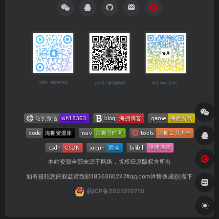
QQ群：682921902
公众号：微信搜海拥
本站 app（安卓）
本站资源全部来源于网络，版权归原版权方所有
如有侵犯您的权益请致邮1836360247#qq.com(#替换成@)撤下
皖ICP备2021010710