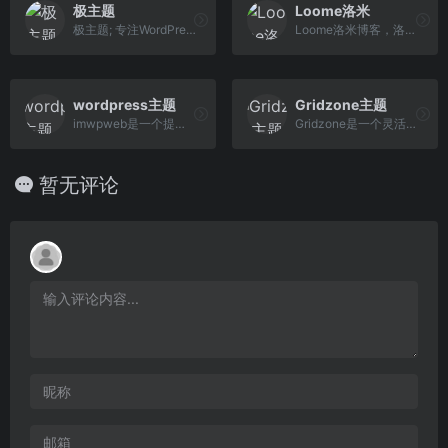
极主题
Loome洛米
极主题; 专注WordPress主题插件开发
Loome洛米博客，洛米汉化分享国外优秀wordpress主题,wordpress插件,提供wordpress汉化主题,wordpress汉化插件,wordpress模板的免费下载,专注yootheme主题,widgetkit插件的使用与分享。
wordpress主题
Gridzone主题
imwpweb是一个提供wordpress主题，wordpress插件以及wordpress教程的站点。
Gridzone是一个灵活的投资组合主题，有很多选项。它针对所有设备进行了优化，并且可以与块一起使用。您可以选择浅色和深色主题，左侧或右侧的小部件侧边栏 – 或根本没有侧边栏。
暂无评论