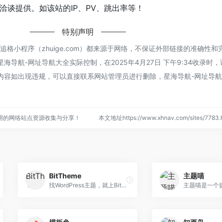
进行洽谈提供。如该站的IP、PV、跳出率等！
特别声明
追格小程序（zhuige.com）都来源于网络，不保证外部链接的准确性和
导航-网址导航大全实际控制，在2025年4月27日 下午9:34收录时
内容如出现违规，可以直接联系网站管理员进行删除，星海导航-网址导
用的网络站点资源收集与分享！
本文地址https://www.xhnav.com/sites/77
BitTheme
主题喵
找WordPress主题，就上BitTheme。BitTheme是国内名列前茅的WordPress主题开发团队，团队开发有多款WordPress企业主题、WordPress博客主题。同时对所有的WordPress主题提供长期的维护更新和技术支持，是您购买WordPress主题的不二之选！