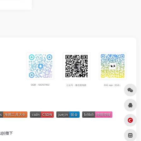
QQ群：682921902
公众号：微信搜海拥
本站 app（安卓）
成@)撤下