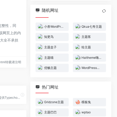
随机网址
完整性，同
小兽WordPress
Qkua七夸主题
，该网页上的内
知更鸟
主题客
航大全不承担
主题盒子
绘主题
主题喵
Haitheme嗨主题
83.html转载请注明
优畅主题
WordPress蜂蜜
热门网址
主题喵是一个提供Typecho和WordPress主题的网站，收录了各种风格和功能的主题，以及独立程序。您可以在这里找到适合您的主题，或者投稿您的原创作品。
Gridzone主题
模板兔
主题巴巴
wptao