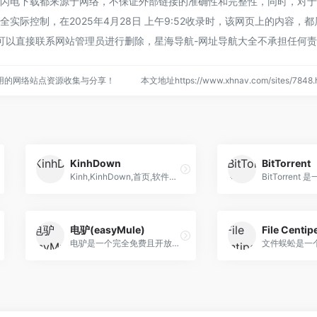
的闪电下载都来源于网络，不保证外部链接的准确性和完整性，同时，对
实际控制，在2025年4月28日 上午9:52收录时，该网页上的内容，
可以直接联系网站管理员进行删除，星海导航-网址导航大全不承担任何
用的网络站点资源收集与分享！
本文地址https://www.xhnav.com/sites/78
KinhDown
BitTorrent
Kinh,KinhDown,首页,软件下载,网页版,教程,订阅,小论坛,交流群,服务条款,软件小妹黑历史,亿寻,指认其他解析,盗窃用户Cookie,极下,KinhDown - 首页
电驴(easyMule)
File Cent
电驴是一个完全免费且开放源代码的P2P资源下载和分享软件，利用电驴可以将全世界所有的计算机和服务器整合成一个巨大的资源分享网络。