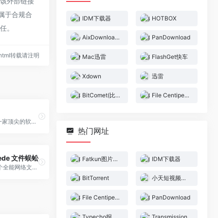
于该外部链接
都属于合规合
IDM下载器
HOTBOX
责任。
AixDownloader
PanDownload
48.html转载请注明
Mac迅雷
FlashGet快车
Xdown
迅雷
BitComet(比特彗星)
File Centipede 文件蜈蚣
BitTorrent 是一家顶尖的软件公司，其开发有适合 Windows、Mac、Android 等平台使用的热门 Torrent 客户端。立即下载。
热门网址
ipede 文件蜈蚣
Fatkun图片下载
IDM下载器
文件蜈蚣是一个全能网络文件上传/下载器, BitTorrent客户端, WebDAV客户端, FTP客户端, 和SSH客户端. 它快速, 可定制, 用户友好, 多协议支持, 同时也包含了很多 有用的辅助工具如: HTTP请求器, 文件合并工具, 编码/解码工具等. 和网页浏览器进行集成, 你可以从网页上下载音频和视频, 甚至是加密视频.
BitTorrent
小天短视频在线工具
File Centipede 文件蜈蚣
PanDownload
Typecho报纸主题LanternTown
Transmission