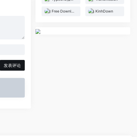
Free Download Manager
KinhDown
发表评论