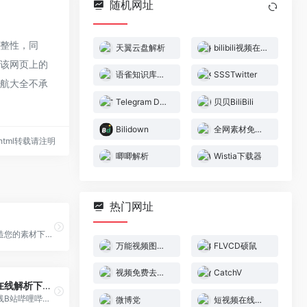
随机网址
完整性，同
天翼云盘解析
bilibili视频在线解析下载工具
，该网页上的
语雀知识库导出
SSSTwitter
导航大全不承
Telegram Downloader
贝贝BiliBili
Bilidown
全网素材免费解析下载
29.html转载请注明
唧唧解析
Wistia下载器
热门网址
素材解析，打造您的素材下载助手，现支持： 千图网 、包图网 、千库网 、90设计 、六图网 、熊猫办公 、虎课网 、稻壳儿 、图客巴巴 、易图网 、万素网！
万能视频图片解析下载
FLVCD硕鼠
视频免费去水印工具
CatchV
bilibili视频在线解析下载工具
一款免费的在线B站哔哩哔哩bilibili视频解析下载器工具，可以帮助你快速的将喜欢的B站视频下载到本地。
微博党
短视频在线去水印