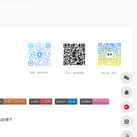
QQ群：682921902
公众号：微信搜海拥
本站 app（安卓）
成@)撤下