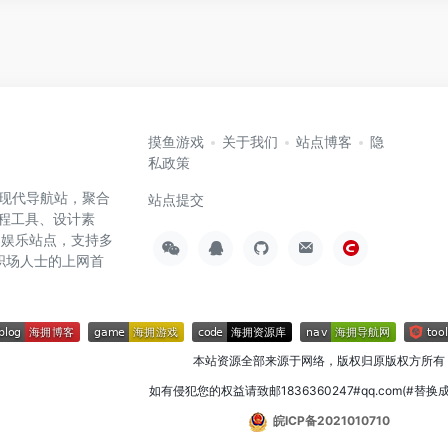
摸鱼游戏
关于我们
站点博客
隐
私政策
高效的现代导航站，聚合
站点提交
编程工具、设计素
闲娱乐站点，支持多
职场人士的上网首
本站资源全部来源于网络，版权归原版权方所有
如有侵犯您的权益请致邮1836360247#qq.com(#替换
皖ICP备2021010710