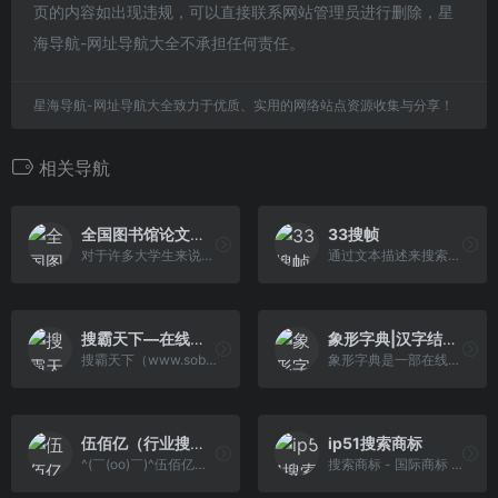
页的内容如出现违规，可以直接联系网站管理员进行删除，星
海导航-网址导航大全不承担任何责任。
星海导航-网址导航大全致力于优质、实用的网络站点资源收集与分享！
相关导航
全国图书馆论文搜索网
33搜帧
对于许多大学生来说，论文是一个非常重要的资源，无论是国内还是国外的论文网站都不是很容易找到自己需要的论文或期刊资源，而今天我们分享的这个网站，无论是在学校还是校外，所有论文，都很容易在找到，您只需要在网站上找到你需要的论文，然后把你的电子邮箱放在右边，论文就会以分钟的速度发送到你的电子邮件中。
通过文本描述来搜索视频帧画面的工具，可以帮助视频创作者快速找到相关视频场景素材、录音自动生成视频和文本生成视频，提升工作效率，是视频自媒体的必备利器。
搜霸天下—在线工具综合搜索引擎
象形字典|汉字结构查询网
搜霸天下（www.soba8.com）为您提供身份证号大全,在线发音,在线翻译,周公解梦,手机号码归属地,邮编,黄道吉日,号码吉凶,IP地址,列车时刻表等查询服务综合搜索引擎网站。
象形字典是一部在线版的汉字学习辞典，内容并非仅针对象形字，而是广博地搜罗各类汉字，提供字头信息、字形演变、造字解说等等，还有引申用法及分类词汇，让你耳目一新、豁然开朗的在线汉语字典：象形依据，理性解说;古老汉字，深度激活。
伍佰亿（行业搜索）
ip51搜索商标
^(￣(oo)￣)^伍佰亿是一个您想来就来想走就走的地方，您可以在伍佰亿找你所找看你所看，您可以在伍佰亿买你所买卖你所卖，您还可以在伍佰亿发你所发学你所学。希望您在伍佰亿找到你想找到的看到你想看的，买到你想买的卖掉你想卖的，发布你想发的学到你想学的。您在这里拥有的，就是伍佰亿！- WuBaiYi.com
搜索商标 - 国际商标 - 美国商标 - 欧盟商标 - 日本商标 - 英国商标查询检索 - IP知识产权保护 - ip51.com