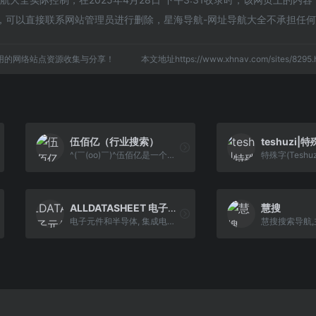
，可以直接联系网站管理员进行删除，星海导航-网址导航大全不承担任
用的网络站点资源收集与分享！
本文地址https://www.xhnav.com/sites/82
伍佰亿（行业搜索）
^(￣(oo)￣)^伍佰亿是一个您想来就来想走就走的地方，您可以在伍佰亿找你所找看你所看，您可以在伍佰亿买你所买卖你所卖，您还可以在伍佰亿发你所发学你所学。希望您在伍佰亿找到你想找到的看到你想看的，买到你想买的卖掉你想卖的，发布你想发的学到你想学的。您在这里拥有的，就是伍佰亿！- WuBaiYi.com
ALLDATASHEET 电子元件搜索引擎
慧搜
电子元件和半导体, 集成电路, 二极管, 三端双向可控硅和其他半导体的