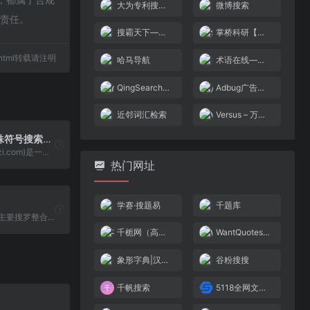
大为专利搜索引擎
微博搜索
何责任。
搜霸天下—在线工具综合搜索引擎
掌桥科研【一站式科研服务平台】
95.html转载请注明
哈马导航
术语在线—权威的术语知识服务平台
QingSearch（轻搜搜索引擎）
Adbug广告查查
近邻词汇检索
Versus – 万物皆可对比
teshuzi|特殊符号搜索引擎
特殊字(Teshuzi.com)是一个基于unicode的字符智能检索和手写识别输入系统，用于方便用户快速找到最想要的特殊符号、emoji表情、字母及文字。
热门网址
学赛·搜题易
千题库
慧搜搜索导航,主要搜罗整合各类中文搜索引擎，努力让信息资源搜索更便捷更高效
千栀网（高校搜索）
WantQuotes 据意查句
象形字典|汉字结构查询网
谷粉搜搜
千帆搜索
5118全网文章搜索采集