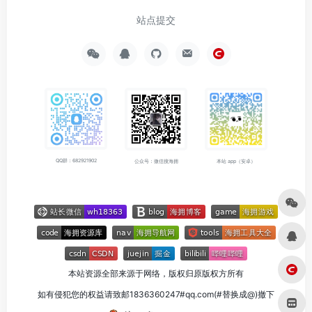
站点提交
QQ群：682921902
公众号：微信搜海拥
本站 app（安卓）
本站资源全部来源于网络，版权归原版权方所有
如有侵犯您的权益请致邮1836360247#qq.com(#替换成@)撤下