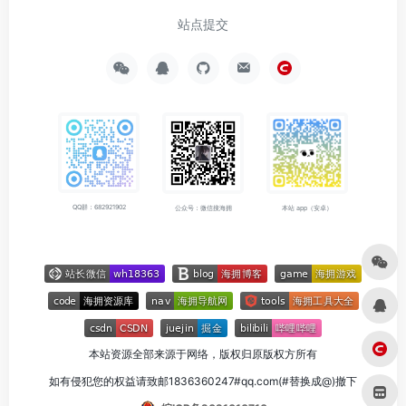
站点提交
QQ群：682921902
公众号：微信搜海拥
本站 app（安卓）
本站资源全部来源于网络，版权归原版权方所有
如有侵犯您的权益请致邮1836360247#qq.com(#替换成@)撤下