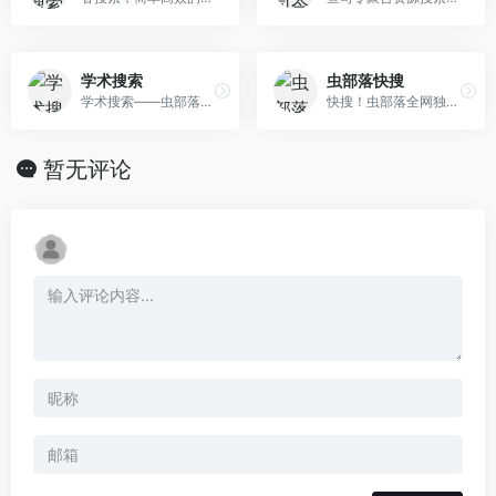
学术搜索
虫部落快搜
学术搜索——虫部落出品!为广大科研工作者,高校学生,以及学术爱好者提供方便、权威的学术搜索入口,是你的学术搜索第一站!
快搜！虫部落全网独家首发出品！为你聚合Google,百度,必应等国内外综合搜索和学术,资源,专业领域知识等垂直搜索。精准搜索,便捷交互！是你的网络搜索第一站！
暂无评论