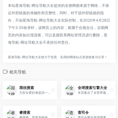
本站星海导航-网址导航大全提供的全搜网都来源于网络，不保
证外部链接的准确性和完整性，同时，对于该外部链接的指
向，不由星海导航-网址导航大全实际控制，在2025年4月28日
下午3:35收录时，该网页上的内容，都属于合规合法，后期网
页的内容如出现违规，可以直接联系网站管理员进行删除，星
海导航-网址导航大全不承担任何责任。
星海导航-网址导航大全致力于优质、实用的网络站点资源收集与分享！
相关导航
屌丝搜索
全球搜索引擎大全
为安全爱好者提供一个屌丝型的搜索导航平台。
本页集合了全世界最多的搜索引擎入口,方便您搜寻全球各国家的各种资源!为大家提供安全快速,简洁,方便实用的搜索引擎导航和搜索指南技巧学习.真正实现搜你所想!
睿搜索
查司令
睿搜索，简单高效的一站式搜索平台
查司令聚合资源搜索引擎，精选全世界有名的网址。在你工作时，为你奉上丰富有格调的搜索大全和工具网站，提高工作效率；在你空闲时，为你奉上众人推荐的精选资源网站，增加娱乐趣味！