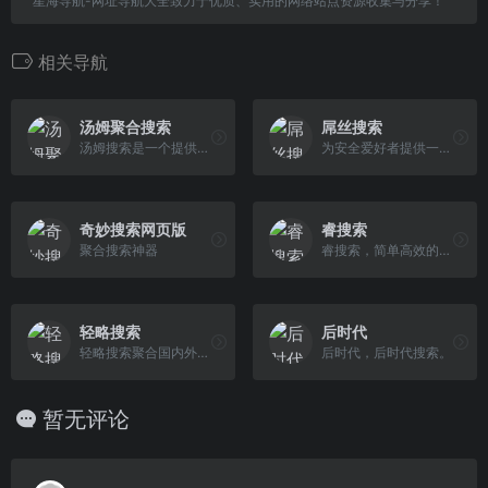
星海导航-网址导航大全致力于优质、实用的网络站点资源收集与分享！
相关导航
汤姆聚合搜索
屌丝搜索
汤姆搜索是一个提供网页、学术、电影、购物、图片、设计、采购批发等领域的聚合搜索的工具，集合了百度、谷歌、搜狗、bing、360、头条、抖音等搜索引擎，用户可 以一键切换搜索引擎。
为安全爱好者提供一个屌丝型的搜索导航平台。
奇妙搜索网页版
睿搜索
聚合搜索神器
睿搜索，简单高效的一站式搜索平台
轻略搜索
后时代
轻略搜索聚合国内外及各种垂直搜索引擎。 一键切换垂直搜索和来源网站，只需一个网页即可获取全网搜索资源，并根据您的搜索习惯智能排序和自定义搜索，真正的一 站式全能搜索。覆盖新闻、图片、视频、小说、地图、法律、资源、云盘、旅游、商业、科教、软件、电影、医疗、票务等几十种细分领域。
后时代，后时代搜索。
暂无评论