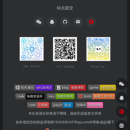
站点提交
QQ群：682921902
公众号：微信搜海拥
本站 app（安卓）
本站资源全部来源于网络，版权归原版权方所有
如有侵犯您的权益请致邮1836360247#qq.com(#替换成@)撤下