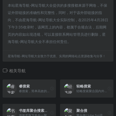
本站星海导航-网址导航大全提供的多搜搜都来源于网络，不保
证外部链接的准确性和完整性，同时，对于该外部链接的指
向，不由星海导航-网址导航大全实际控制，在2025年4月28日
下午3:35收录时，该网页上的内容，都属于合规合法，后期网
页的内容如出现违规，可以直接联系网站管理员进行删除，星
海导航-网址导航大全不承担任何责任。
星海导航-网址导航大全致力于优质、实用的网络站点资源收集与分享！
相关导航
睿搜索
轻略搜索
睿搜索，简单高效的一站式搜索平台
轻略搜索聚合国内外及各种垂直搜索引擎。 一键切换垂直搜索和来源网站，只需一个网页即可获取全网搜索资源，并根据您的搜索习惯智能排序和自定义搜索，真正的一 站式全能搜索。覆盖新闻、图片、视频、小说、地图、法律、资源、云盘、旅游、商业、科教、软件、电影、医疗、票务等几十种细分领域。
书签库聚合搜索引擎
聚合搜
书签库旗下多合一聚合搜索引擎，支持搜索图片素材、影视素材、电影片段、学术论文、书籍小说、网盘资源、免费商用字体、游戏资源、无损音乐、法律条款、政策政令等。
聚合搜(Juhe.So)是专业的资源聚合搜索引擎，为用户提供便捷的访问谷歌、百度等通用搜索引擎，以及影视、小说、动漫、漫画、网盘、GPT等资源的聚合搜索服务。我们致力于为用户打造一个便捷、全面的搜索体验，让用户可以轻松找到他们所需的各类资源