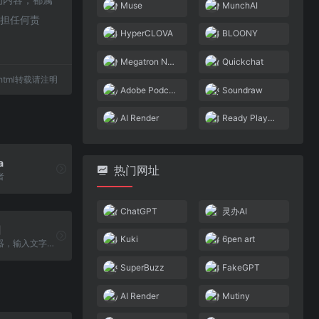
Muse
MunchAI
承担任何责
HyperCLOVA
BLOONY
Megatron NLG
Quickchat
51.html转载请注明
Adobe Podcast
Soundraw
AI Render
Ready Player Me
a
热门网址
者
ChatGPT
灵办AI
图
Kuki
6pen art
必应图像创作器，输入文字生成图片
SuperBuzz
FakeGPT
AI Render
Mutiny