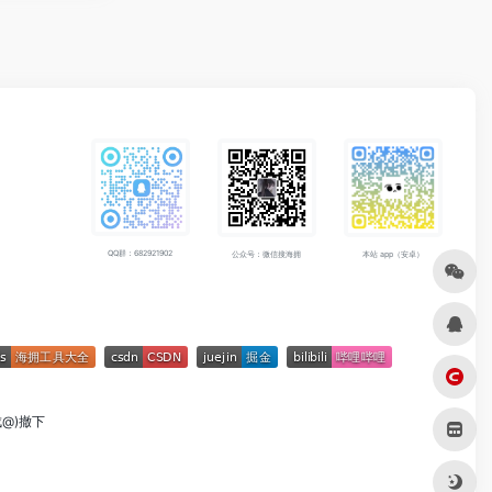
QQ群：682921902
公众号：微信搜海拥
本站 app（安卓）
成@)撤下