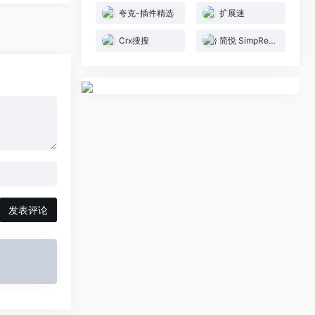
夸克-插件精选
扩展迷
Crx搜搜
简悦 SimpRead
发表评论