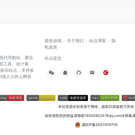
摸鱼游戏
关于我们
站点博客
隐
私政策
高效的现代导航站，聚合
站点提交
编程工具、设计素
闲娱乐站点，支持多
职场人士的上网首
本站资源全部来源于网络，版权归原版权方所有
如有侵犯您的权益请致邮1836360247#qq.com(#替换
皖ICP备2021010710