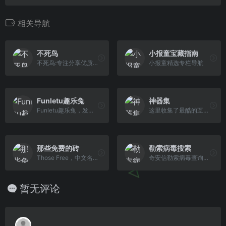
相关导航
不死鸟
小报童宝藏指南
不死鸟:专注分享优质资源
小报童精选专栏导航
Funletu趣乐兔
神器集
Funletu趣乐兔，发现好物，分享资源，推荐精品
这里收集了最酷的互联网工具和资源。欢迎推荐有价值的网站资源和创业者们分享。
那些免费的砖
勒索病毒搜索
Those Free，中文名称“那些免费的砖”，是一个致力于发现互联网免费可商用资源的网站，涵盖设计、前端开发和生产里应用软件等领域，并提供免费字体下载、免费软件下载。是设计师、前端开 发工程师以及媒体工作者特别喜欢的网站。
奇安信勒索病毒查询网站支持检索800多种常见勒索病毒，支持解密感染最新勒索病毒的文件，对开启文档保护功能与敲诈先赔服务功能的政企用户提供安全保障及赔付服务。
暂无评论