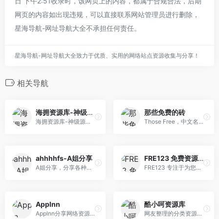
日 下午2:51收录时，该网页上的内容，都属于合规合法，后期
网页的内容如出现违规，可以直接联系网站管理员进行删除，
星海导航-网址导航大全不承担任何责任。
星海导航-网址导航大全致力于优质、实用的网络站点资源收集与分享！
相关导航
海拥资源库-神级源码资源网
那些免费的砖
海拥资源库-神级源码资源网站...
Those Free，中文名称“那些免费的砖”，是一个致力于发现互联网免费可商用资源的网站，涵盖设计、前端开发和生产里应用软件等领域，并提供免费字体下载、免费软件下载。是设计师、前端开 发工程师以及媒体工作者特别喜欢的网站。
ahhhhfs-A姐分享
FRE123 免费资源共享平台
A姐分享，分享各种网络云盘资源、视频课程、BT种子、磁力链接、高清电影电视剧和羊毛福利，收集各种有趣实用的软件和APP的下载、安装、使用方法，发现一些稀奇古怪的的网站
FRE123 专注于为您提供各种免费优质资源，包括影视资源、动漫番剧、软件工具等。无论您在寻找哪种资源，我们都将尽力为您提供，为您的学习或工作助力
Applnn
酷小呵资源库
Applnn分享网络资源,视频课程,下载链接,AI工具,BT种子,磁力链接,AI工具,羊毛福利和提供软件和APP下载安装指南,探索新奇网站,分享实用教程,关注科
网友整理的分类资源收集库